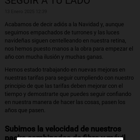
SEGUIR A TU LADO
13 Enero 2025 12:39
Acabamos de decir adiós a la Navidad y, aunque
seguimos empachados de turrones y las luces
navideñas siguen centelleando en nuestra retina,
nos hemos puesto manos a la obra para empezar el
año con mucha ilusión y muchas ganas.
Hemos estado trabajando en nuevas mejoras en
nuestras tarifas para seguir cumpliendo con nuestro
principio de que las tarifas deben mejorar con el
tiempo y demostrarte que puedes seguir confiando
en nuestra manera de hacer las cosas, pasen los
años que pasen.
Subimos la velocidad de nuestros
packs combinados de fibra y móvil