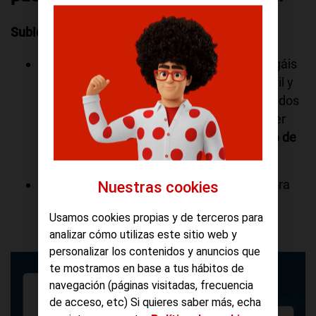
Subida de 800Mb a 1Gb
A partir de ahora aquellos clientes que tengáis
la tarifa de Fibra 800Mb + 199GB en el móvil y
alguna de nuestras plataformas de contenidos
disponibles (Netflix, Prime y Max o cualquier
combinación de ellas) pasaréis a tener
1Gb de
velocidad de fibra.
Los clientes que contéis con la tarifa de Fibra
Nuestras cookies
800Mb + 149GB acumulables en el móvil,
Usamos cookies propias y de terceros para
pasaréis a tener
1Gb de velocidad de fibra.
analizar cómo utilizas este sitio web y
personalizar los contenidos y anuncios que
te mostramos en base a tus hábitos de
navegación (páginas visitadas, frecuencia
de acceso, etc) Si quieres saber más, echa