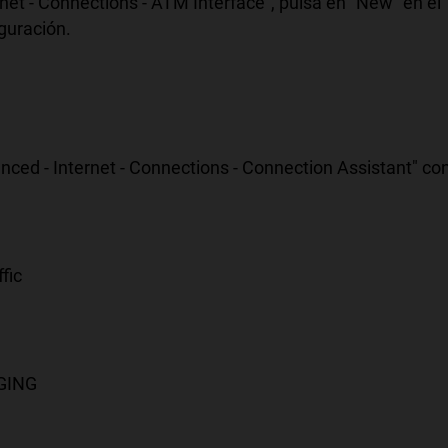
net - Connections - ATM Interface", pulsa en "New" en el
guración.
ced - Internet - Connections - Connection Assistant" co
fic
GING