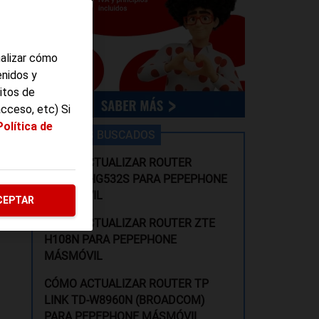
rá:
nalizar cómo
enidos y
itos de
acceso, etc) Si
Política de
LOS MÁS BUSCADOS
CÓMO ACTUALIZAR ROUTER
HUAWEI HG532S PARA PEPEPHONE
MÁSMÓVIL
CEPTAR
CÓMO ACTUALIZAR ROUTER ZTE
H108N PARA PEPEPHONE
MÁSMÓVIL
CÓMO ACTUALIZAR ROUTER TP
LINK TD-W8960N (BROADCOM)
PARA PEPEPHONE MÁSMÓVIL