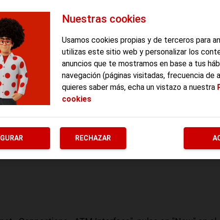
Nuestras cookies
 poder acceder al equipo. Si no los has personalizado se
Usamos cookies propias y de terceros para a
utilizas este sitio web y personalizar los cont
anuncios que te mostramos en base a tus háb
navegación (páginas visitadas, frecuencia de 
quieres saber más, echa un vistazo a nuestra
cookies
n ADSL que tenías con Vodafone ? Pepephone u otra
o, en el menú de la izquierda, accede a "Advanced Setup" ?
 la pantalla central (Advanced - Internet - Connections -
IGURAR
RECHAZAR
A
a la/las conexiones disponibles, y pulsa en el botón