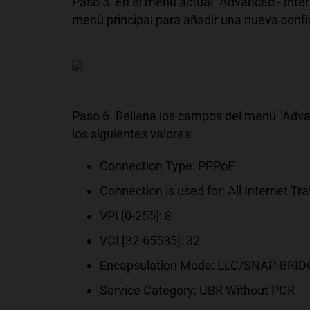
Paso 5. En el menú actual "Advanced - Inter
menú principal para añadir una nueva confi
Paso 6. Rellena los campos del menú "Advan
los siguientes valores:
Connection Type: PPPoE
Connection is used for: All Internet Traf
VPI [0-255]: 8
VCI [32-65535]: 32
Encapsulation Mode: LLC/SNAP-BRID
Service Category: UBR Without PCR