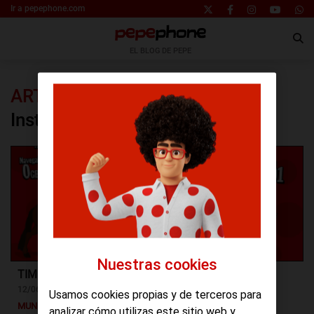
Ir a pepephone.com
EL BLOG DE PEPE
ARTÍCULOS DE LA ETIQUETA:
Instagram
Nuestras cookies
TIME-LAPSE INIMITABLE DE PEPEPHONE
12/06/2017
Usamos cookies propias y de terceros para
MUNDO PEPE
analizar cómo utilizas este sitio web y