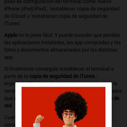
paso de configuración del terminal como 'nuevo
iPhone (iPod/iPad)', 'restablecer copia de seguridad
de iCloud' y 'restablecer copia de seguridad de
iTunes'.
Apple
no lo pone fácil. Y puede suceder que perdáis
las aplicaciones instaladas, las app compradas y las
fotos y documentos almacenados por las distintas
app.
Si finalmente conseguís restablecer el terminal a
partir de la
copia de seguridad de iTunes
-
imprescindible hacerla copia antes de actualizar la
versión del iOS- y reiniciais el terminal, comprobaréis
que
Apple ha borrado los datos de configuración de
red
.
Cuando intentéis abrir una aplicación cualquiera
como
WhatsApp
o
Facebook
no se os abrirán y