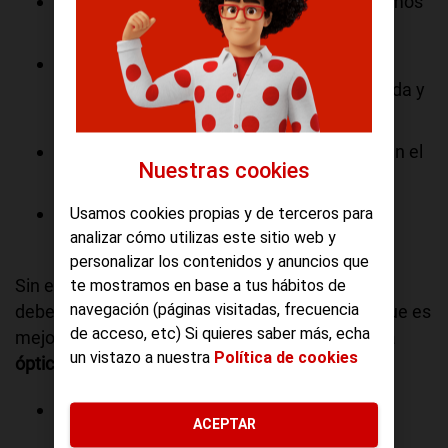
Cuando vamos de vacaciones, si no queremos
contratar una conexión a Internet.
Si solemos ir a cafeterías o bibliotecas y
necesitamos una conexión a Internet privada y
rápida.
Cuando vivimos en un pueblo y no llega bien el
Nuestras cookies
ADSL.
Si viajamos a menudo, ya que podremos
Usamos cookies propias y de terceros para
analizar cómo utilizas este sitio web y
asegurarnos de estar siempre conectados.
personalizar los contenidos y anuncios que
Sin embargo, algunas situaciones en las que no
te mostramos en base a tus hábitos de
navegación (páginas visitadas, frecuencia
debemos usar el pincho USB de Internet, sino que es
de acceso, etc) Si quieres saber más, echa
mejor
optar por un router convencional con fibra
un vistazo a nuestra
Política de cookies
óptica
. Estas situaciones son:
Si tenemos una alternativa más rápida y
ACEPTAR
barata, como la fibra óptica.