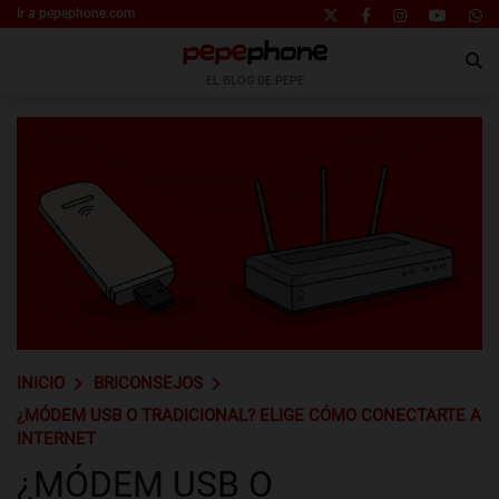
Ir a pepephone.com
EL BLOG DE PEPE
INICIO
BRICONSEJOS
¿MÓDEM USB O TRADICIONAL? ELIGE CÓMO CONECTARTE A
INTERNET
¿MÓDEM USB O