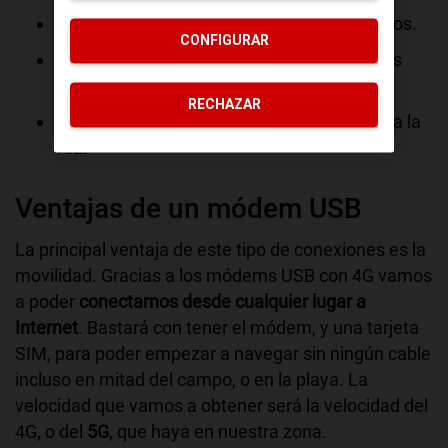
Cuando vamos a descargar muchos archivos.
CONFIGURAR
Para jugar por Internet, ya que la latencia es
muy elevada.
RECHAZAR
Si vamos a conectar muchos ordenadores a la
vez.
Ventajas de un módem USB
La principal ventaja de este tipo de conexiones es la
movilidad. Gracias a los módems USB con 4G vamos
a poder
conectarnos desde cualquier lugar a
Internet
. Bastará con tener el módem, y una tarjeta
SIM, para poder empezar a navegar sin ningún cable
incluso en mitad del campo, o en la playa. La
velocidad que vamos a obtener será la velocidad del
4G, o del
5G
, que haya en nuestra zona.