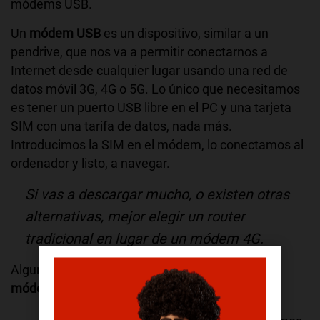
módems USB.
Un
módem USB
es un dispositivo, similar a un
pendrive, que nos va a permitir conectarnos a
Internet desde cualquier lugar usando una red de
datos móvil 3G, 4G o 5G. Lo único que necesitamos
es tener un puerto USB libre en el PC y una tarjeta
SIM con una tarifa de datos, nada más.
Introducimos la SIM en el módem, lo conectamos al
ordenador y listo, a navegar.
Si vas a descargar mucho, o existen otras
alternativas, mejor elegir un router
tradicional en lugar de un módem 4G.
Algunos
usos útiles que podemos dar a estos
módems USB
son: