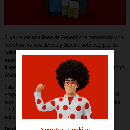
Si ya tienes una línea de Pepephone contratada con
nosotros, ya sea de voz y datos o solo voz, podrás
solicitar una
MultiSIM
que te permitirá utilizar la
misma línea móvil y tarifa contratada en otro
dispositivo simultáneamente.
Por ejemplo, un Smart
Watch o una Tablet.
Este servicio cuesta
3€/mes IVA incluido
.
Empezaremos a cobrártelo desde que se active el
servicio, es decir, si tu MultiSIM queda activa el día
10 del mes prorratearemos los días desde su
activación.
Desde tu Área de Cliente lo puedes solicitar