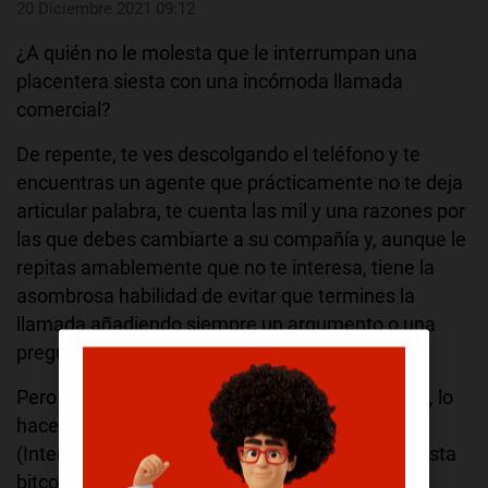
20 Diciembre 2021 09:12
¿A quién no le molesta que le interrumpan una
placentera siesta con una incómoda llamada
comercial?
De repente, te ves descolgando el teléfono y te
encuentras un agente que prácticamente no te deja
articular palabra, te cuenta las mil y una razones por
las que debes cambiarte a su compañía y, aunque le
repitas amablemente que no te interesa, tiene la
asombrosa habilidad de evitar que termines la
llamada añadiendo siempre un argumento o una
pregunta a la que contestar.
Pero es que no solo llaman a la hora de la siesta, lo
hacen a todas horas y para venderte de todo
(Internet, seguridad en el hogar, electricidad, ¡hasta
bitcoins!