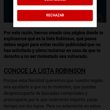
RECHAZAR
Por esta razón, hemos creado una página donde te
explicamos qué es la lista Robinson, qué pasos
debes seguir para evitar recibir publicidad que no
has solicitado y cómo reclamar en caso de que tu
derecho a no ser molestado sea vulnerado.
CONOCE LA LISTA ROBINSON
Porque esta Navidad queremos que nuestro regalo
sea ayudarte a que no te molesten, que puedas
despreocuparte de llamadas comerciales y
preocuparte por lo que realmente importa: pasar
tiempo con los tuyos. Pero no solamente en estas