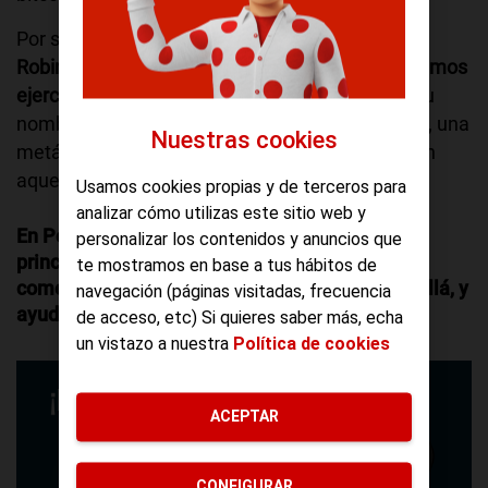
Por suerte, hace unos años se creó la
Lista
Robinson. Una iniciativa para que todos pudiésemos
ejercer nuestro derecho a no ser molestados.
Su
nombre proviene del náufrago Robinson Crusoe, una
Nuestras cookies
metáfora del ‘aislamiento publicitario’ que tienen
aquellos que se unen a esta lista.
Usamos cookies propias y de terceros para
analizar cómo utilizas este sitio web y
En Pepephone ya sabes que uno de nuestros
personalizar los contenidos y anuncios que
principios es no molestarte con llamadas
te mostramos en base a tus hábitos de
comerciales, pero queremos dar un paso más allá, y
navegación (páginas visitadas, frecuencia
ayudarte a que el resto tampoco lo haga.
de acceso, etc) Si quieres saber más, echa
un vistazo a nuestra
Política de cookies
ACEPTAR
CONFIGURAR