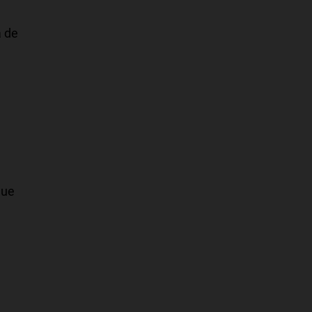
a de
que