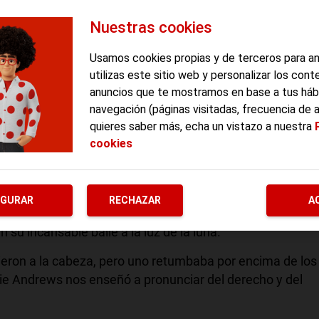
Nuestras cookies
Usamos cookies propias y de terceros para a
utilizas este sitio web y personalizar los cont
anuncios que te mostramos en base a tus háb
navegación (páginas visitadas, frecuencia de 
quieres saber más, echa un vistazo a nuestra
cookies
del estreno de Mary Poppins. ¡Cómo pasa el tiempo!
elevarnos hacia el techo tras un ataque de risa o
IGURAR
RECHAZAR
A
ro barrio, pensando en que algún día saltaríamos de una
su incansable baile a la luz de la luna.
ieron a la cabeza, pero uno retumbaba por encima de los
ie Andrews nos enseñó a pronunciar del derecho y del