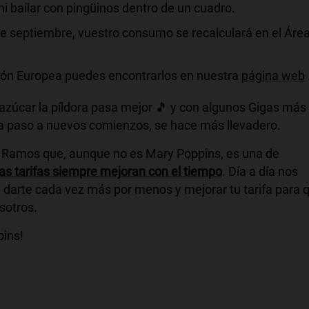
ni bailar con pingüinos dentro de un cuadro.
 de septiembre, vuestro consumo se recalculará en el Áre
nión Europea puedes encontrarlos en nuestra
página web
azúcar la píldora pasa mejor 🎵 y con algunos Gigas más
da paso a nuevos comienzos, se hace más llevadero.
a Ramos que, aunque no es Mary Poppins, es una de
las tarifas siempre mejoran con el tiempo
. Día a día nos
, darte cada vez más por menos y mejorar tu tarifa para 
sotros.
pins!