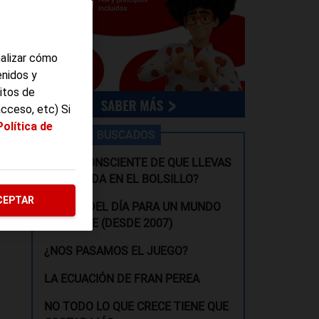
nalizar cómo
enidos y
itos de
acceso, etc) Si
Política de
LOS MÁS BUSCADOS
¿ERES CONSCIENTE DE QUE LLEVAS
MEDIA VIDA EN EL BOLSILLO?
CEPTAR
RECETA DEL DÍA PARA UN MUNDO
s a
MÁS PEPE (DESDE 2007)
¿NOS PASAMOS EL JUEGO?
LA ECUACIÓN DE FRAN PEREA
NO TODO LO QUE CRECE TIENE QUE