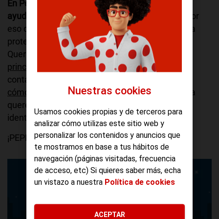
En Pepephone no te molestamos y queremos
ayudarte a que el resto tampoco lo haga.
Y es por
eso que nos hemos puesto manos a la obra para
protegerte de aquellas llamadas no deseadas.
Queremos ir un paso más allá con nuestro
principio de no molestar
y si hace poco te
contábamos
Nuestras cookies
cómo podías apuntarte a la lista Robinson
, ahora
queremos dar otro paso al frente y ayudarte a
Usamos cookies propias y de terceros para
identificar quién te llama.
analizar cómo utilizas este sitio web y
personalizar los contenidos y anuncios que
¡PEPEESCUDO is in town!
te mostramos en base a tus hábitos de
navegación (páginas visitadas, frecuencia
de acceso, etc) Si quieres saber más, echa
un vistazo a nuestra
Política de cookies
ACEPTAR