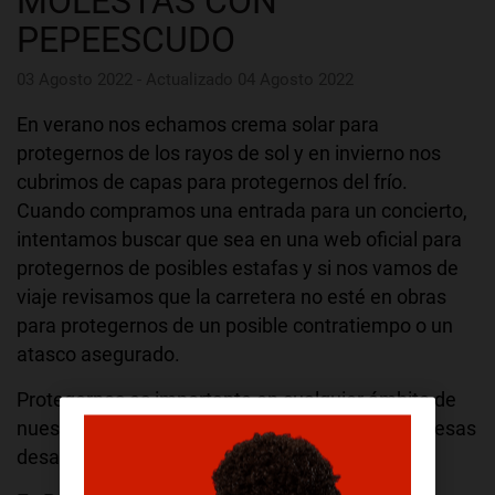
MOLESTAS CON
PEPEESCUDO
03 Agosto 2022 - Actualizado 04 Agosto 2022
En verano nos echamos crema solar para
protegernos de los rayos de sol y en invierno nos
cubrimos de capas para protegernos del frío.
Cuando compramos una entrada para un concierto,
intentamos buscar que sea en una web oficial para
protegernos de posibles estafas y si nos vamos de
viaje revisamos que la carretera no esté en obras
para protegernos de un posible contratiempo o un
atasco asegurado.
Protegernos es importante en cualquier ámbito de
nuestra vida y nos ayuda a evitar tanto las sorpresas
desagradables como la pérdida de tiempo.