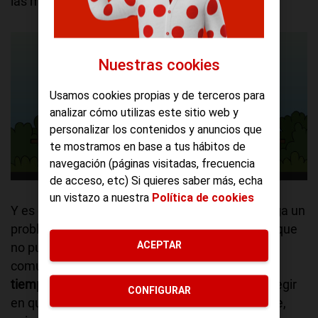
las manos vacías.
Nuestras cookies
Usamos cookies propias y de terceros para
analizar cómo utilizas este sitio web y
personalizar los contenidos y anuncios que
te mostramos en base a tus hábitos de
navegación (páginas visitadas, frecuencia
de acceso, etc) Si quieres saber más, echa
un vistazo a nuestra
Política de cookies
Y es que, a partir de ahora, todo cliente que tenga un
problema con su servicio de Fibra o ADSL en el que
ACEPTAR
no pueda navegar o no sincronice, y nos lo
comunique, tendrá
1GB gratis al día, durante el
tiempo que dure la incidencia.
El titular podrá elegir
CONFIGURAR
en qué línea móvil, de las que estén a su nombre,