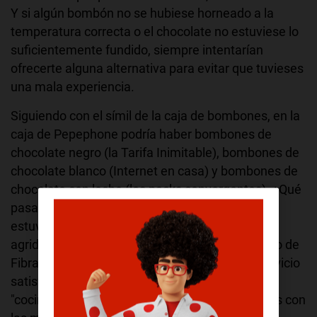
Y si algún bombón no se hubiese horneado a la
temperatura correcta o el chocolate no estuviese lo
suficientemente fundido, siempre intentarían
ofrecerte alguna alternativa para evitar que tuvieses
una mala experiencia.
Siguiendo con el símil de la caja de bombones, en la
caja de Pepephone podría haber bombones de
chocolate negro (la Tarifa Inimitable), bombones de
chocolate blanco (Internet en casa) y bombones de
chocolate con leche (los packs convergentes). ¿Qué
pasaría si un bombón de chocolate blanco no
estuviese en su punto y nos dejase un sabor
agridulce al probarlo? ¿Qué ocurriría si el servicio de
Fibra o ADSL de Pepephone no nos diese el servicio
satisfactorio por el que habíamos pagado? El
"cocinero" Pepe no iba a dejar que nos fuésemos con