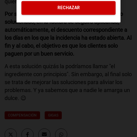
quiere que se incluya este GB diario.
RECHAZAR
Por supuesto, una vez que el problema haya sido
solucionado, en la factura se seguirá aplicando,
automáticamente, el descuento correspondiente a
los días en los que la incidencia ha estado abierta. Al
fin y al cabo, el objetivo es que los clientes solo
paguen por un buen servicio.
A esta solución quizás la podríamos llamar "el
ingrediente con principios". Sin embargo, al final solo
se trata de mejorar las soluciones para aliviar los
problemas. Y ya sabemos que a nadie le amarga un
dulce. 😉
COMPENSACIÓN
GIGAS