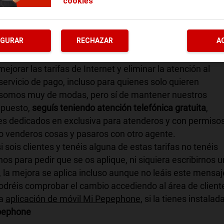
cookies
amos las condiciones de nuestras tarifas planas.
1MB se os ampliará a
800MB
. Los de 1GB tendréis
1,2GB
y los
IGURAR
RECHAZAR
A
omáticamente y de forma gratuita.
rar las tarifas de Internet y eliminar la atención al
 servicio de pago, incluso para quienes solo quieren
somos muy de modas, pero sí de mantener nuestros
upuesto,
seguís teniendo atención telefónica gratuita
,
s dedicados en exclusiva para atenderos y con permiso
to venderos cosas y pasaros con otro agente.
si sois clientes y tenéis alguna de estas tarifas no tenéis
nos para pedir que se os aplique, ni siquiera escribirnos u
 la mejora se aplica incluso aunque no leáis este mensaj
dréis comprobar el cambio accediendo al área de client
la
aplicación de móvil Mi Pepephone
, si la tienes instalada
epephone