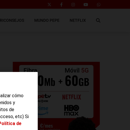
RICONSEJOS
MUNDO PEPE
NETFLIX
nalizar cómo
enidos y
s
itos de
s
acceso, etc) Si
 de
Política de