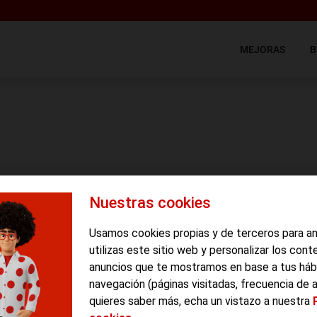
MEJORAS
B
Nuestras cookies
Usamos cookies propias y de terceros para a
utilizas este sitio web y personalizar los cont
 que mejoremos algo en vuestra tarifa, muchos pensáis que no
anuncios que te mostramos en base a tus háb
erto. En realidad, más que durmiendo hemos estado desvelado
navegación (páginas visitadas, frecuencia de 
nuestro peculiar
servicio de ADSL
y esto nos ha tenido, además
quieres saber más, echa un vistazo a nuestra
 ya hemos vuelto y
comenzamos a hacer cambios
. De momento,