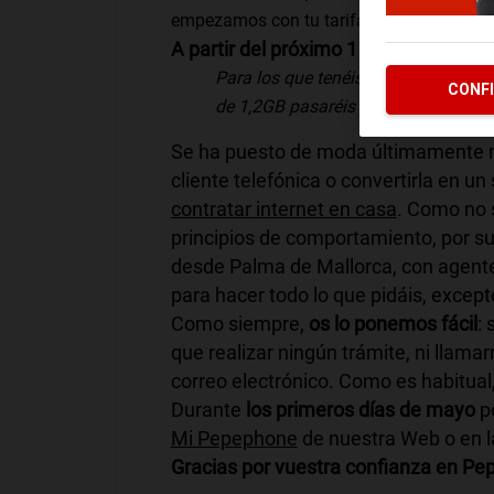
empezamos con tu tarifa de Internet.
A partir del próximo 1 de mayo
mejor
Para los que tenéis contratado 65
CONF
de 1,2GB pasaréis a
1,5GB
.
Todo aut
Se ha puesto de moda últimamente mejo
cliente telefónica o convertirla en un
contratar internet en casa
. Como no 
principios de comportamiento, por s
desde Palma de Mallorca, con agente
para hacer todo lo que pidáis, excep
Como siempre,
os lo ponemos fácil
: 
que realizar ningún trámite, ni llamar
correo electrónico. Como es habitual,
Durante
los primeros días de mayo
po
Mi Pepephone
de nuestra Web o en 
Gracias por vuestra confianza en P