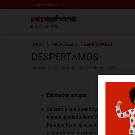
Ir a pepephone.com
EL BLOG DE PEPE
INICIO
MEJORAS
DESPERTAMOS
DESPERTAMOS
24 Abril 2013 - Actualizado 09 Marzo 2026
Estimados amigos,
Sabemos que, cuando pasa un tiempo sin
hemos quedado dormidos y es un poco ci
trabajando en el reciente lanzamiento de 
desbordados, un poco despistados. Pero