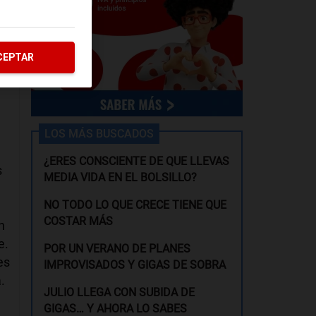
CEPTAR
LOS MÁS BUSCADOS
¿ERES CONSCIENTE DE QUE LLEVAS
s
MEDIA VIDA EN EL BOLSILLO?
NO TODO LO QUE CRECE TIENE QUE
COSTAR MÁS
n
e.
POR UN VERANO DE PLANES
es
IMPROVISADOS Y GIGAS DE SOBRA
.
JULIO LLEGA CON SUBIDA DE
GIGAS… Y AHORA LO SABES