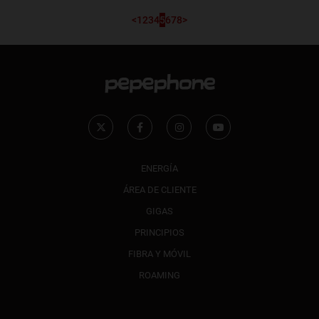
<
1
2
3
4
5
6
7
8
>
ENERGÍA
ÁREA DE CLIENTE
GIGAS
PRINCIPIOS
FIBRA Y MÓVIL
ROAMING