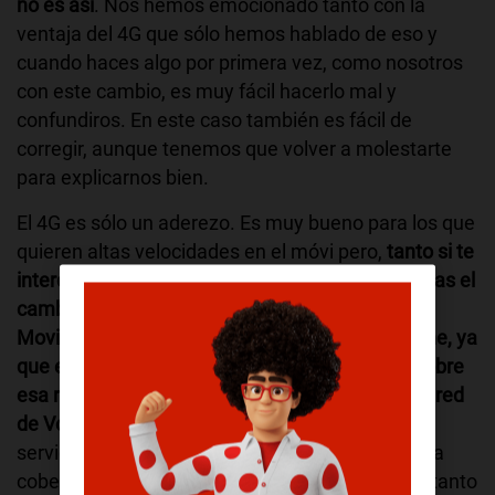
no es así
. Nos hemos emocionado tanto con la
ventaja del 4G que sólo hemos hablado de eso y
cuando haces algo por primera vez, como nosotros
con este cambio, es muy fácil hacerlo mal y
confundiros. En este caso también es fácil de
corregir, aunque tenemos que volver a molestarte
para explicarnos bien.
El 4G es sólo un aderezo. Es muy bueno para los que
quieren altas velocidades en el móvi pero,
tanto si te
interesa el 4G como si no, necesitamos que hagas el
cambio a la red de Pepephone con cobertura
Movistar de todas tus actuales líneas Pepephone, ya
que en unos meses sólo podremos funcionar sobre
esa red y tendremos que dejar el servicio con la red
de Vodafone
. Tras el cambio tendrás el mismo
servicio de Pepephone, pero sobre la maravillosa
cobertura del operador más grande de España, tanto