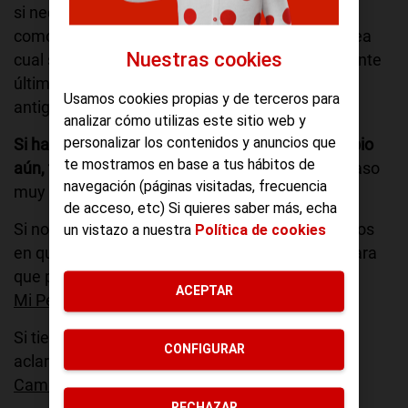
si necesitas únicamente hacer llamadas y SMS,
como si quieres navegar en 1G, 2G, 3G, 4G,? y sea
Nuestras cookies
cual sea tu modelo de teléfono. Desde un flamante
último modelo con 4G hasta un Nokia de los
Usamos cookies propias y de terceros para
antiguos que la gente aún conserva.
analizar cómo utilizas este sitio web y
personalizar los contenidos y anuncios que
Si has recibido tu tarjeta y no has hecho el cambio
te mostramos en base a tus hábitos de
aún, te pedimos por favor que lo hagas
. Es un paso
navegación (páginas visitadas, frecuencia
muy sencillo y gratuito.
de acceso, etc) Si quieres saber más, echa
Si no has recibido tu nueva tarjeta SIM, confiamos
un vistazo a nuestra
Política de cookies
en que llegue a tu buzón en los próximos días para
que puedas solicitar cuanto antes el cambio en
ACEPTAR
Mi Pepephone
.
Si tienes dudas, puedes llamarnos al 1212 o
CONFIGURAR
aclararlas en el apartado de nuestra web: "
Cambio a Movistar
".
RECHAZAR