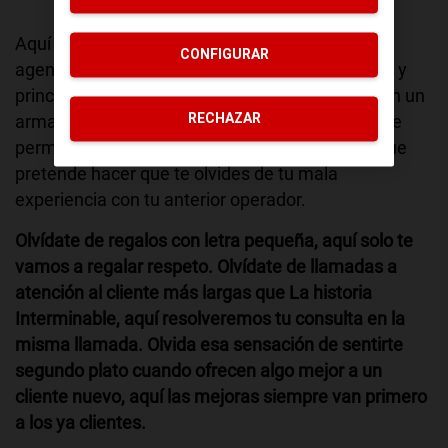
Aquí lo único Black que te vas a encontrar es al
CONFIGURAR
agente P. Un agente de pelo afro, gafas tintadas y
principios grabados a fuego que se ha hecho con un
RECHAZAR
arma poderosa: el neuralizador. Un artefacto que
permite eliminar los malos recuerdos y con el que
pretende hacer que te olvides de tu mala
experiencia con tu anterior operador.
Olvídate de regalos con letra pequeña, aquí solo te
vamos a regalar respeto. Olvídate de llamadas a
atención al cliente más largas que La historia
Interminable, aquí resolveremos tu consulta en la
misma llamada. Olvida esa sensación de sentirte
segundo plato cuando ofrecen algo mejor a un
cliente nuevo, aquí las mejoras siempre van primero
a los ya clientes.