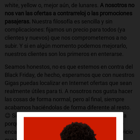
white, yellow o, mejor aún, de lunares.
A nosotros no
nos van las ofertas a contrarreloj o las promociones
pasajeras.
Nuestra filosofía es sencilla y sin
complicaciones: fijamos un precio para todos (ya
clientes y nuevos) que nos comprometemos a no
subir. Y si en algún momento podemos mejorarlo,
nuestros clientes son los primeros en enterarse.
Seamos honestos, no es que estemos en contra del
Black Friday, de hecho, esperamos que con nuestros
Gigas puedas localizar en Internet ofertas que sean
realmente útiles para ti. A nosotros nos gusta hacer
las cosas de forma normal, pero al final, siempre
acabamos haciéndolas de forma diferente al resto.
😉 Si alguien quiere venirse con nosotros que sea
porque nuestro producto y nuestros principios le
encajan y si quiere quedarse, que sea por el servicio
que damos.