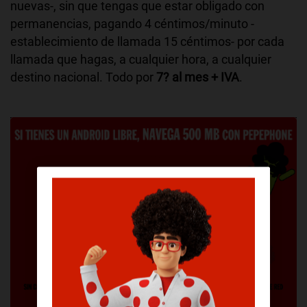
nuevas-, sin que tengas que estar obligado con
permanencias, pagando 4 céntimos/minuto -
establecimiento de llamada 15 céntimos- por cada
llamada que hagas, a cualquier hora, a cualquier
destino nacional. Todo por
7? al mes + IVA
.