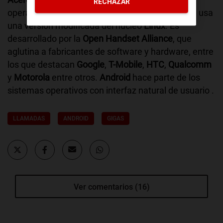
RECHAZAR
operativo orientado a dispositivos móviles y que usa
una versión modificada del núcleo
Linux
. Es
desarrollado por la
Open Handset Alliance
, que
aglutina a fabricantes de software y hardware, entre
los que destacan
Google
,
T-Mobile
,
HTC
,
Qualcomm
y
Motorola
entre otros.
Android
hace parte de los
sistemas operativos con interfaz natural de usuario .
LLAMADAS
ANDROID
GIGAS
Ver comentarios (16)