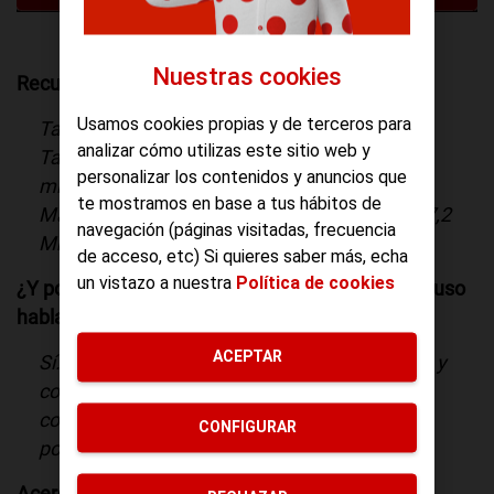
Nuestras cookies
Recuerda
Usamos cookies propias y de terceros para
Tarifa voz. 4cts/min -establecimiento 15cts-
analizar cómo utilizas este sitio web y
Tarifa datos. 500MB por 7? Sin consumo
personalizar los contenidos y anuncios que
mínimo. Sin compromiso de permanencia.
te mostramos en base a tus hábitos de
Máxima velocidad 3,5G Plus HDSUPA hasta 7,2
navegación (páginas visitadas, frecuencia
Mbps
de acceso, etc) Si quieres saber más, echa
un vistazo a nuestra
Política de cookies
¿Y podré hacer Tethering sin problemas? ¿E incluso
hablar por VoIP?
ACEPTAR
Sí. Llama por
Skype
(u otro servicio al efecto) y
comparte tus megas con otros dispositivos o
con tu propio ordenador. Conécta tu PC o tu
CONFIGURAR
portátil sin ningún problema, eres libre.
Acerca de Android
Android
es un un sistema