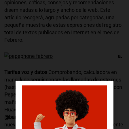
opiniones, críticas, consejos y recomendaciones
diseminadas a lo largo y ancho de la web. Este
artículo recogerá, agrupadas por categorías, una
pequeña muestra de estas expresiones del registro
total de textos publicados en Internet en el mes de
Febrero.
a.
Tarifas voz y datos
Comprobando, calculadora en
mano, k de seguir con VF, las llamadas de este mes
(hasta hoy) me hubieran costado un 44% más q con
Pepephone
!!!
@SXenia
en Twitter. Llevo toda la
mañana usando una SIM de
Pepephone
con el
Huawei E180 en el MWC y funciona muy bien.
@bandaanchaeu
en Twitter. Estoy probando mi
nueva conexión 3G de
Pepephone
y va francamente