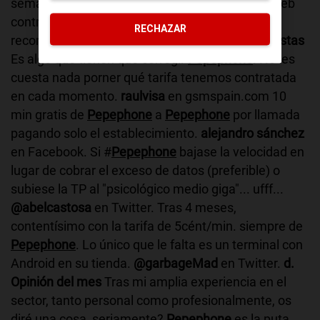
semana con pepephone y muy bien. Desde la web
controlo tanto llamadas como datos. Muy
RECHAZAR
recomendable.
@iomegan
en Twitter.
c. Propuestas
Es algo que tienen que corregir
Pepephone
. No les
cuesta nada porner qué tarifa tenemos contratada
en cada momento.
raulvisa
en gsmspain.com 10
min gratis de
Pepephone
a
Pepephone
por llamada
pagando solo el establecimiento.
alejandro sánchez
en Facebook. Si #
Pepephone
bajase la velocidad en
lugar de cobrar el exceso de datos (preferible) o
subiese la TP al "psicológico medio giga"... ufff...
@abelcastosa
en Twitter. Tras 4 meses,
contentísimo con la tarifa de 5cént/min. siempre de
Pepephone
. Lo único que le falta es un terminal con
Android en su tienda.
@garbageMad
en Twitter.
d.
Opinión del mes
Tras mi amplia experiencia en el
sector, tanto personal como profesionalmente, os
diré una cosa, seriamente?
Pepephone
es la puta