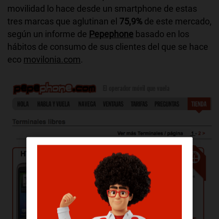
movilidad lo hace desde un smartphone de estas
tres marcas que aglutinan el
75,9%
de este mercado,
según un informe de
Pepephone
basado en los
hábitos de consumo de sus clientes del que se hace
eco
movilonia.com
.