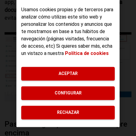
app,
llevar con nosotros el carnet de conducir y la
documentación del coche
. Algo que nos puede
Usamos cookies propias y de terceros para
analizar cómo utilizas este sitio web y
evitar más de un disgusto.
personalizar los contenidos y anuncios que
te mostramos en base a tus hábitos de
navegación (páginas visitadas, frecuencia
de acceso, etc) Si quieres saber más, echa
un vistazo a nuestra
Política de cookies
ACEPTAR
CONFIGURAR
Así es app de la DGT
RECHAZAR
Pasos a seguir para llevarlo siempre
encima