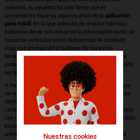
Además, su apuesta ha sido firme con el
lanzamiento hace ya algunos años de la
aplicación
para móvil
. En la que además de realizar trámites
podemos llevar con nosotros la información tanto de
nuestros vehículos como delpermiso de conducir.
Algo que es muy útil si salimos de casa y no
llevamos la cartera encima, ya que de esta forma
podemos
identificarnos como conductores
evitando
así la pertinente multa.
A menudo salimos un segundo a comprar algo que
se nos ha olvidado, a recoger al peque al cole y nos
damos cuenta de que no llevamos el bolso o la
cartera. Pero la mayoría de veces lo que sí llevamos
con nosotros es el teléfono móvil. Con el cual no sólo
estamos constantemente conectados, sino que
además podemos realizar pagos y gracias a esta
Nuestras cookies