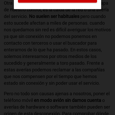
Otra de las causas más frecuentes y que se escapa
de nuestro control, es la caída de la red o una avería
del servicio.
No suelen ser habituales
pero cuando
esto sucede afectan a miles de personas. cuando
nos quedamos sin red es difícil averiguar los motivos
ya que sin conexión no podemos ponernos en
contacto con terceros o usar el buscador para
enterarnos de lo que ha pasado. En estos casos,
solemos interesarnos por otros medios de los
sucedido y generalmente a toro pasado. Frente a
estas averías podemos reclamar a las compañías
que nos compensen por el tiempo que hemos
estado sin conexión y sin poder usar el servicio.
Pero no todo son causas ajenas a nosotros, poner el
teléfono móvil
en modo avión sin darnos cuenta
o
averías de hardware o software también pueden ser
origen de esta desconexión. Para comprobar dónde