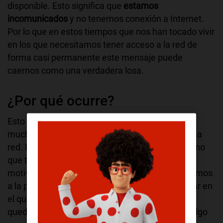
disponible. Esto significa que
estamos
incomunicados
y no tenemos conexión a Internet.
Por lo que en estos tiempos que nos han tocado vivir
en los que necesitamos tener acceso a la red de
forma casi permanente este mensaje puede
caernos como una verdadera losa.
¿Por qué ocurre?
Esto no se debe a una única causa, pueden ser
muchos los motivos que imposibiliten el acceso a
red. Puede tratarse de un problema propio o ajeno
que tendrá diferentes soluciones. Uno de los
motivos más habituales por el que nos enfrentamos
a la pérdida de señal es encontrarnos en un lugar en
el que no llegue la cobertura. Aunque ya van
quedando pocos sitios en los que no la hay, es algo