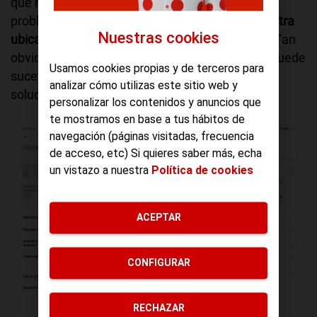
que no nos debe de sorprender. Frente a este
problema la solución es muy fácil,
movernos a otra
Nuestras cookies
ubicación
en la que dispongamos de conexión. Tan
obvio que a menudo se los olvida, de que esto puede
Usamos cookies propias y de terceros para
suceder y nos volvemos locos buscando una
analizar cómo utilizas este sitio web y
solución.
personalizar los contenidos y anuncios que
te mostramos en base a tus hábitos de
navegación (páginas visitadas, frecuencia
de acceso, etc) Si quieres saber más, echa
un vistazo a nuestra
Política de cookies
ACEPTAR
CONFIGURAR
Conociendo el estado de la SIM
RECHAZAR