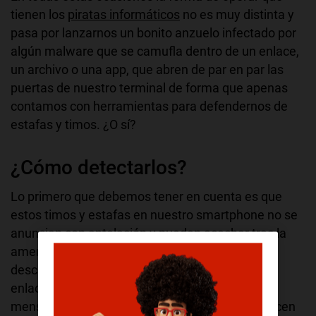
tienen los
piratas informáticos
no es muy distinta y
pasa por lanzarnos un bonito anzuelo infectado por
algún malware que se camufla dentro de un enlace,
un archivo o una app, que abren de par en par las
puertas de nuestro terminal de forma que apenas
contamos con herramientas para defendernos de
estafas y timos. ¿O sí?
¿Cómo detectarlos?
Lo primero que debemos tener en cuenta es que
estos timos y estafas en nuestro smartphone no se
anuncian con antelación y pueden acechar tras la
amenaza de una aplicación que nos hemos
descargado de una fuente sospechosa (webs,
enlaces, archivos compartidos por apps de
mensajería, etc.), lejos del amparo que nos ofrecen