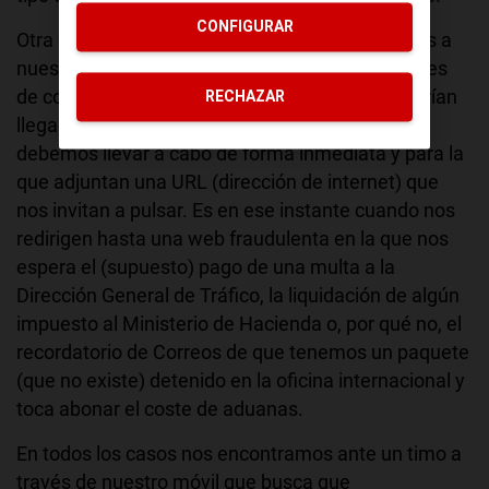
CONFIGURAR
Otra de las fuentes de acceso de estafas y timos a
nuestro móvil puede encontrarse en los mensajes
de correo electrónico y SMS, desde los que podrían
RECHAZAR
llegarnos avisos urgentes sobre una acción que
debemos llevar a cabo de forma inmediata y para la
que adjuntan una URL (dirección de internet) que
nos invitan a pulsar. Es en ese instante cuando nos
redirigen hasta una web fraudulenta en la que nos
espera el (supuesto) pago de una multa a la
Dirección General de Tráfico, la liquidación de algún
impuesto al Ministerio de Hacienda o, por qué no, el
recordatorio de Correos de que tenemos un paquete
(que no existe) detenido en la oficina internacional y
toca abonar el coste de aduanas.
En todos los casos nos encontramos ante un timo a
través de nuestro móvil que busca que