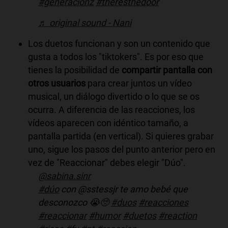
#generacionz
#theresthedoor
♬ original sound - Nani
Los duetos funcionan y son un contenido que
gusta a todos los "tiktokers". Es por eso que
tienes la posibilidad de
compartir pantalla con
otros usuarios
para crear juntos un vídeo
musical, un diálogo divertido o lo que se os
ocurra. A diferencia de las reacciones, los
vídeos aparecen con idéntico tamaño, a
pantalla partida (en vertical). Si quieres grabar
uno, sigue los pasos del punto anterior pero en
vez de "Reaccionar" debes elegir "Dúo".
@sabina.sinr
#dúo
con @sstessjr te amo bebé que
desconozco 😭🥺
#duos
#reacciones
#reaccionar
#humor
#duetos
#reaction