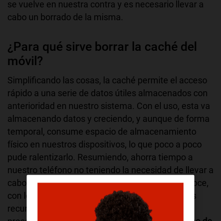
se vuelve en nuestra contra y es necesario llevar a
cabo un borrado de la misma.
¿Para qué sirve borrar la caché del
móvil?
Simplificando las cosas, la caché permite el acceso
rápido a una serie de datos útiles almacenados con
anterioridad en nuestro sistema. Con el uso, esta va
almacenando datos y creciendo, y aunque de forma
temporal, consume espacio de almacenamiento
físico en nuestros dispositivos, lo que poco a poco
pude ralentizarlo. Resumiendo, ahorra tiempo a
nuestro teléfono no teniendo la necesidad de llevar a
cabo procesos que ha ejecutado antes y ya conoce,
con lo que conseguimos una optimización de los
recursos y una mayor velocidad de ejecución de