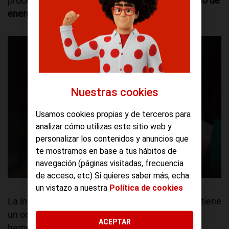
procesos, llegando a influir
incluso en el consumo de
energía
.
Nuestras cookies
Usamos cookies propias y de terceros para
analizar cómo utilizas este sitio web y
personalizar los contenidos y anuncios que
te mostramos en base a tus hábitos de
navegación (páginas visitadas, frecuencia
de acceso, etc) Si quieres saber más, echa
Un smartphone | Unsplash
un vistazo a nuestra
Política de cookies
La información registrada en la memoria caché tiene
un origen muy diverso y va desde el idioma que
ACEPTAR
hemos seleccionado para nuestro móvil, a las