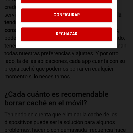
credenciales que usamos para acceder a los
servicios de los que hacemos uso a diario.
Sin ella
CONFIGURAR
tendríamos que introducir los datos
constantemente
. En el caso de los smartphones,
RECHAZAR
podemos diferenciar por tipo de cache. Por un lado,
tenemos la caché del sistema, donde se almacenan
todas nuestras preferencias y ajustes. Y por otro
lado, la de las aplicaciones, cada app cuenta con su
propia caché que podemos borrar en cualquier
momento si lo necesitamos.
¿Cada cuánto es recomendable
borrar caché en el móvil?
Teniendo en cuenta que eliminar la cache de los
dispositivos puede ser la solución para algunos
problemas, hacerlo con demasiada frecuencia hace