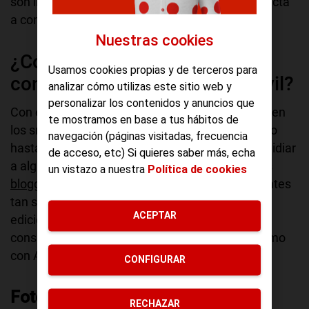
son imprescindibles para conseguir la foto perfecta
a contraluz.
Nuestras cookies
¿Cómo conseguir una foto a
Usamos cookies propias y de terceros para
contraluz con un teléfono móvil?
analizar cómo utilizas este sitio web y
personalizar los contenidos y anuncios que
Con el paso del tiempo, las cámaras integradas en
te mostramos en base a tus hábitos de
los smartphones actuales han ido evolucionando
navegación (páginas visitadas, frecuencia
hasta llegar a tal punto que nada tienen que envidiar
de acceso, etc) Si quieres saber más, echa
a algunas cámaras semi-profesionales. Muchos
un vistazo a nuestra
Política de cookies
bloggers
de hoy en día toman fotos impresionantes
tan solo con un teléfono móvil y un programa de
ACEPTAR
edición. A continuación te contamos cómo
conseguir una foto a contraluz tanto con iOS como
con Android.
CONFIGURAR
Fotos a contraluz con iOS
RECHAZAR