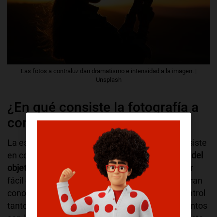
Las fotos a contraluz dan dramatismo e intensidad a la imagen. |
Unsplash
¿En qué consiste la fotografía a
contraluz?
La esencia de esta técnica es muy sencilla, consiste
en colocar la fuente principal de
luz justo detrás del
objeto a fotografiar.
Pero, aunque pueda resultar
fácil en un primer momento, requiere tener un gran
conocimiento sobre el uso de la cámara, y el control
tanto de la exposición, como la luz. Estos elementos