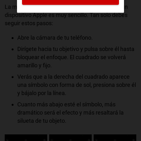
La manera de conseguir este tipo de fotos con un
dispositivo Apple es muy sencillo. Tan solo debes
seguir estos pasos:
Abre la cámara de tu teléfono.
Dirígete hacia tu objetivo y pulsa sobre él hasta
bloquear el enfoque. El cuadrado se volverá
amarillo y fijo.
Verás que a la derecha del cuadrado aparece
una símbolo con forma de sol, presiona sobre él
y bájalo por la línea.
Cuanto más abajo esté el símbolo, más
dramático será el efecto y más resaltará la
silueta de tu objeto.