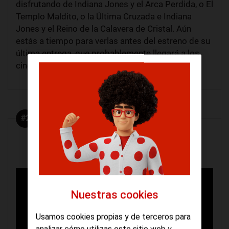
disfrutando de Indiana Jones y el Arca Perdida, o El
Templo Maldito, o la Última Cruzada e Indiana
Jones y el Reino de la Calavera de Cristal. Aún
estás a tiempo para verlas antes del estreno de su
última entrega, que probablemente llegará a los
cines el próximo verano.
#2
Trilogía de Regreso al Futuro
Nuestras cookies
Usamos cookies propias y de terceros para