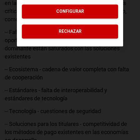
en la atracción de pagos móviles y los problemas
críticos que se resolverán para que sean un éxito,
CONFIGURAR
como
-- Falta de contextos dominantes - existen
RECHAZAR
oportunidades nicho pero los contextos de pago
dominante están saturados con las soluciones
existentes
-- Ecosistema - cadena de valor completa con falta
de cooperación
-- Estándares - falta de interoperabilidad y
estándares de tecnología
-- Tecnología - cuestiones de seguridad
-- Soluciones para los titulares - competitividad de
los métodos de pago existentes en las economías