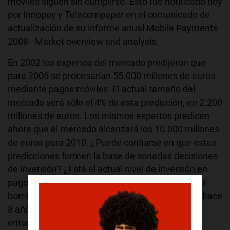
móviles siguen sin cumplirse. Esto fue notificado hoy
por Innopay y Telecompaper en el comunicado de
actualización de su informe anual Mobile Payments
2008 - Market overview and analysis.
En 2002 los expertos del mercado predijeron que
para 2006 se procesarían 55.000 millones de euros
mediante pagos móviles. El actual tamaño del
mercado será sólo el 4% de esta predicción, en 2.200
millones de euros. Los mismos expertos predicen
ahora que el mercado alcanzará los 10.000 millones
de euros para 2010. ¿Puede confiarse en que estas
predicciones formen la base de sonadas decisiones
de inversión? ¿Está el actual nivel de inversión en
pagos móviles justificado? ¿O estamos ante otro
bombo publicitario, una revisión de lo que había hace
8 años sin ningún cambio fundamental desde
entonces?