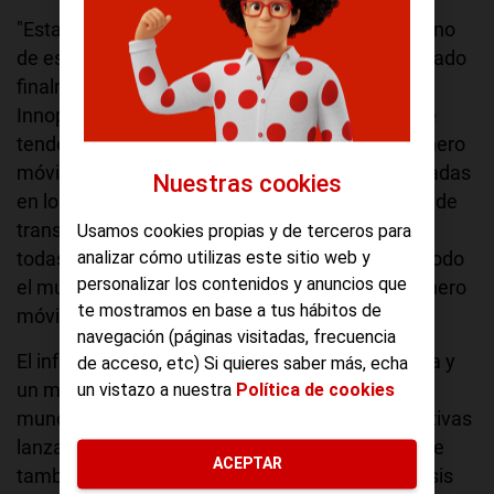
"Esta aceleración de iniciativas puede ser un signo
de esperanza de que los pagos móviles han llegado
finalmente", dijo Chiel Liezenberg, director de
Innopay. "También empezamos a ver una fuerte
tendencia hacia el pago y la transferencia de dinero
móvil en general, con un 70% de iniciativas lanzadas
Nuestras cookies
en los últimos 4 meses dirigiéndose al mercado de
transferencia de dinero móvil y más del 50% de
Usamos cookies propias y de terceros para
todas las iniciativas de pago móvil actuales de todo
analizar cómo utilizas este sitio web y
personalizar los contenidos y anuncios que
el mundo centrándose en la transferencia de dinero
te mostramos en base a tus hábitos de
móvil".
navegación (páginas visitadas, frecuencia
El informe actualizado incluye una lista detallada y
de acceso, etc) Si quieres saber más, echa
un mapeo gráfico de más de 100 iniciativas
un vistazo a nuestra
Política de cookies
mundiales de pago móvil, que incluyen 27 iniciativas
lanzadas en los últimos cuatro meses. El informe
ACEPTAR
también presenta más de cien páginas de análisis