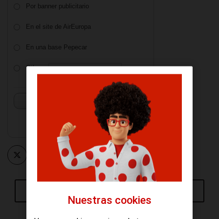
Por banner publicitario
En el site de AirEuropa
En una base Pepecar
Other:
Vote
View Results
Crowdsignal.com
Ver comentarios (1)
Nuestras cookies