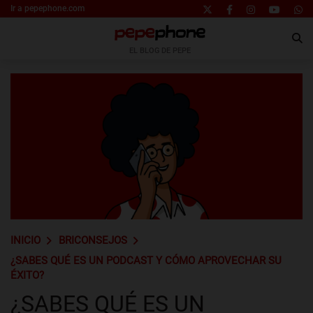
Ir a pepephone.com
EL BLOG DE PEPE
INICIO
BRICONSEJOS
¿SABES QUÉ ES UN PODCAST Y CÓMO APROVECHAR SU
ÉXITO?
¿SABES QUÉ ES UN