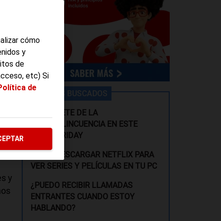
nalizar cómo
enidos y
itos de
acceso, etc) Si
Política de
LOS MÁS BUSCADOS
PROTÉGETE DE LA
CIBERDELINCUENCIA EN ESTE
BLACK FRIDAY
CEPTAR
CÓMO DESCARGAR NETFLIX PARA
VER SERIES Y PELÍCULAS EN TU PC
es y
¿PUEDO RECIBIR LLAMADAS
nos
ENTRANTES CUANDO ESTOY
HABLANDO?