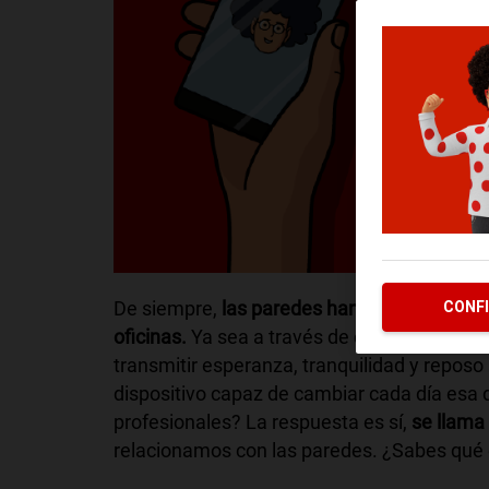
De siempre,
las paredes han sido el lugar i
CONF
oficinas.
Ya sea a través de cuadros, de pape
transmitir esperanza, tranquilidad y reposo
dispositivo capaz de cambiar cada día esa 
profesionales? La respuesta es sí,
se llama 
relacionamos con las paredes. ¿Sabes qué