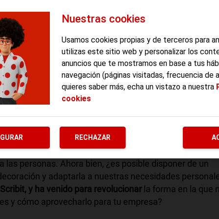
Nuestras cookies
Usamos cookies propias y de terceros para a
utilizas este sitio web y personalizar los cont
anuncios que te mostramos en base a tus háb
navegación (páginas visitadas, frecuencia de 
quieres saber más, echa un vistazo a nuestra
cookies
dóneo para darle un toque de color a nuestras casas y
IGURAR
RECHAZAR
A
les pintados chillones o un color sólido con el que
 a las personas. Ahora bien, ¿es posible disponer de un
decoración y adaptarla a nuestras necesidades personal
Scribit, y ha venido para revolucionar
la forma en la que 
 es y cómo aprovecharlo para tu empresa?