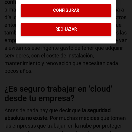
confiando en estas soluciones en la nube
para
almacenar e intercambiar esa información del día a
CONFIGURAR
día, dejando la más privada y confidencial para otros
entornos mucho más seguros y limitados. Aunque
RECHAZAR
también es cierto que se cuentan por centenares las
empresas que ofrecen soluciones integrales que van
a evitarnos ese ingente gasto de tener que adquirir
servidores, con el coste de instalación,
mantenimiento y renovación que necesitan cada
pocos años.
¿Es seguro trabajar en 'cloud'
desde tu empresa?
Antes de nada hay que decir que
la seguridad
absoluta no existe
. Por muchas medidas que tomen
las empresas que trabajan en la nube por proteger