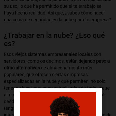
su uso, lo que ha permitido que el teletrabajo se
haya hecho realidad. Así que, ¿sabes cómo hacer
una copia de seguridad en la nube para tu empresa?
¿Trabajar en la nube? ¿Eso qué
es?
Esos viejos sistemas empresariales locales con
servidores, como os decimos,
están dejando paso a
otras alternativas
de almacenamiento más
populares, que ofrecen ciertas empresas
especializadas en la nube y que permiten, no solo
tener en local versiones actualizadas de todo lo que
almacenamos, sino facilitarnos el
acceso remoto
desde prácticamente cualquier dispositivo que
tenga una pantalla y capacidades de conexión a
internet. Algo que agiliza enormemente el trabajo de