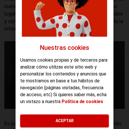
nuestros empleados y los deslocaliza de un único
lugar (la oficina) mientras los mantiene coordinados
y comunicados dentro de su departamento a toda la
información relevante.
Nuestras cookies
Usamos cookies propias y de terceros para
analizar cómo utilizas este sitio web y
personalizar los contenidos y anuncios que
te mostramos en base a tus hábitos de
navegación (páginas visitadas, frecuencia
de acceso, etc) Si quieres saber más, echa
un vistazo a nuestra
Política de cookies
Servidores.
ACEPTAR
Es por eso que, cada vez más, las compañías están