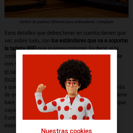
Switch de puertos Ethernet para ordenadores | Unsplash
Esos detalles que debes tener en cuenta tienen que
ver, sobre todo, con
los estándares que va a soportar
la tarjeta WiFi
que quieres comprar. Es decir, si te
conformas con disponer de un modelo compatible
con redes de 2,4 y 5GHz o si vas a dar ya
el salto al estándar 6 que cada vez más routers
incorporan
y que permiten velocidades más elevadas, además
de una estabilidad en la conexión que siempre viene
bien para no perder detalle de la película o serie que
vayamos a ver, así como de esas partidas de
Fortnite que nos echamos a diario a través de
internet.
Nuestras cookies