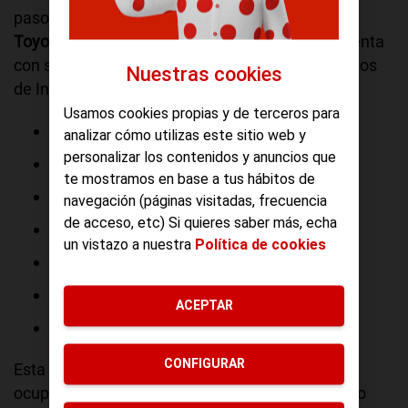
pasos dentro de este tipo de tecnología, como
Toyota
,
Volvo
,
BMW
o
Audi
. Cada fabricante cuenta
con su propia tecnología para dotar a los vehículos
Nuestras cookies
de Internet. Los más conocidos son:
Usamos cookies propias y de terceros para
Car Hotspot LTE (de BMW)
analizar cómo utilizas este sitio web y
personalizar los contenidos y anuncios que
OnStar (de Opel)
te mostramos en base a tus hábitos de
Audi Connect (de Audi)
navegación (páginas visitadas, frecuencia
de acceso, etc) Si quieres saber más, echa
Sensus Connect (de Volvo)
un vistazo a nuestra
Política de cookies
On Call (de Volvo)
Toyota Hotspot (de Toyota)
ACEPTAR
InControl (de Land Rover y Jaguar)
CONFIGURAR
Esta tecnología no solo permite que los demás
ocupantes del coche se conecten a Internet, sino