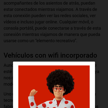
acompañantes de los asientos de atrás, puedan
estar conectados mientras viajamos. A través de
esta conexión pueden ver las redes sociales, ver
vídeos e incluso jugar online. Cualquier móvil, o
consola portátil, puede conectarse a través de esta
conexión mientras viajamos de manera que pueda
usarse como un “elemento recreativo”.
Vehículos con wifi incorporado
Aunque aún el Wi-Fi para el coche no es algo que
esté muy extendido, hay varios fabricantes que ya
nos ofrecen esta posibilidad, al menos en sus
modelos más altos de gama.
Uno de los primeros en ofrecerlo fue
Opel
con su
tecnología OnStar. Además, también hay otros
fabricantes que han empezado a dar los primeros